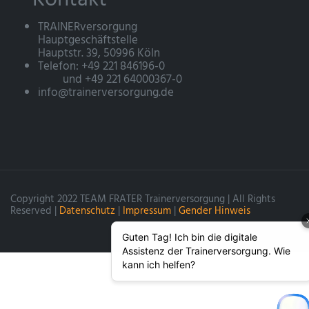
TRAINERversorgung
Hauptgeschäftstelle
Hauptstr. 39, 50996 Köln
Telefon: +49 221 846196-0
und +49 221 64000367-0
info@trainerversorgung.de
Copyright 2022 TEAM FRATER Trainerversorgung | All Rights
Reserved |
Datenschutz
|
Impressum
|
Gender Hinweis