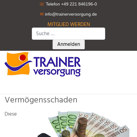
☏
Telefon +49 221 846196-0
✉
info@trainerversorgung.d
e
MITGLIED WERDEN
Suchen
Type 2 or more characters for r
Anmelden
Vermögensschaden
Diese