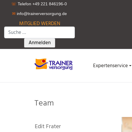
☏
Telefon +49 221 846196-0
✉
info@trainerversorgung.d
e
MITGLIED WERDEN
Suchen
Type 2 or more characters for results.
Anmelden
Expertenservice
Team
Edit Frater