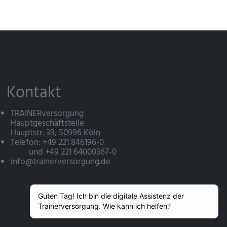
Kontakt
TRAINERversorgung
Hauptgeschäftstelle
Hauptstr. 39, 50996 Köln
Telefon: +49 221 846196-0
und +49 221 64000367-0
info@trainerversorgung.de