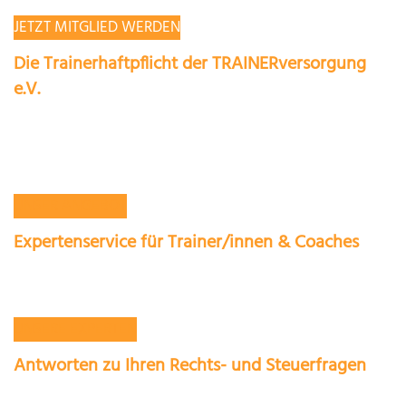
JETZT MITGLIED WERDEN
Die Trainerhaftpflicht der TRAINERversorgung
e.V.
Im Training können Situationen entstehen die eine Haftung nach sich
ziehen. Ob eine Sache zu Bruch geht oder sich sogar jemand verletzt.
UNSER ANGEBOT
Expertenservice für Trainer/innen & Coaches
Unsere Experten mit über 25 jähriger Beratungspraxis helfen Ihnen
gerne.
UNSERE EXPERTEN
Antworten zu Ihren Rechts- und Steuerfragen
Beim Thema Steuern geht es um richtig viel Geld. Wer seine