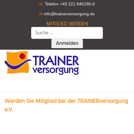
☏
Telefon +49 221 846196-0
✉
info@trainerversorgung.d
e
MITGLIED WERDEN
Suchen
Type 2 or more characters for r
Anmelden
Werden Sie Mitglied bei der TRAINERversorgung
e.V.
Die TRAINERversorgung e.V. bietet Ihnen schnelle und präzise
Antworten auf alle Ihre Fragen rund um Steuern, Recht und
Versicherungen.