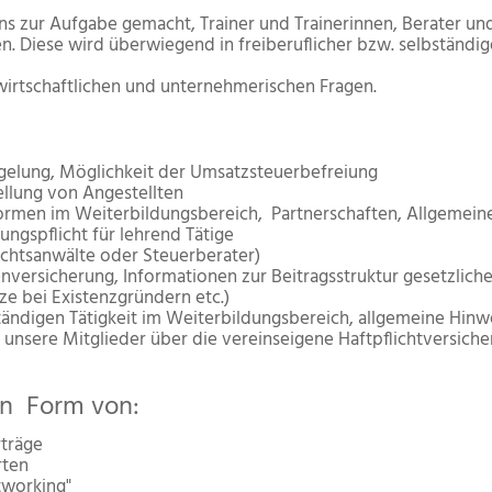
ns zur Aufgabe gemacht, Trainer und Trainerinnen, Berater u
en. Diese wird überwiegend in freiberuflicher bzw. selbständi
wirtschaftlichen und unternehmerischen Fragen.
gelung, Möglichkeit der Umsatzsteuerbefreiung
ellung von Angestellten
ormen im Weiterbildungsbereich, Partnerschaften, Allgemei
ungspflicht für lehrend Tätige
echtsanwälte oder Steuerberater)
versicherung, Informationen zur Beitragsstruktur gesetzlic
ze bei Existenzgründern etc.)
tändigen Tätigkeit im Weiterbildungsbereich, allgemeine Hin
unsere Mitglieder über die vereinseigene Haftpflichtversiche
in Form von:
träge
rten
tworking"