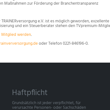
en Maßnahmen zur Förderung der Branchentransparenz
r TRAINERversorgung e.V. ist es möglich geworden, exzellente
lisierung und ein Steuerberater stehen den TVpremium-Mitglie
r
Mitglied werden
.
rainverversorgung.de
oder Telefon 0221-846196-0.
Haftpflicht
Grundsätzlich ist jeder verpflichtet, für
verursachte Personen- oder Sachschäden