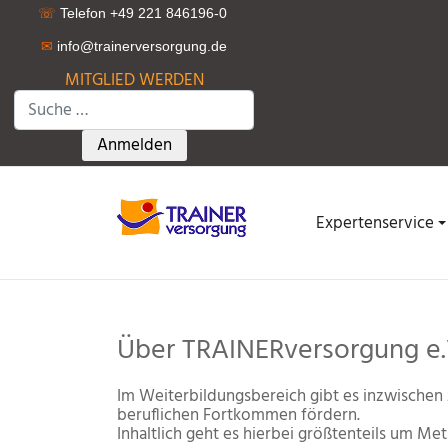
☏
Telefon +49 221 846196-0
✉
info@trainerversorgung.d
e
MITGLIED WERDEN
Suchen
Type 2 or more characters for results.
Anmelden
Expertenservice
Über TRAINERversorgung e.
Im Weiterbildungsbereich gibt es inzwischen 
beruflichen Fortkommen fördern.
Inhaltlich geht es hierbei größtenteils um Me