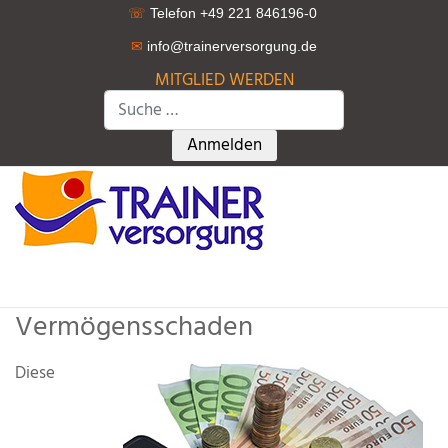
☏
Telefon +49 221 846196-0
✉
info@trainerversorgung.d
e
MITGLIED WERDEN
Suchen
Type 2 or more characters for r
Anmelden
Vermögensschaden
Diese