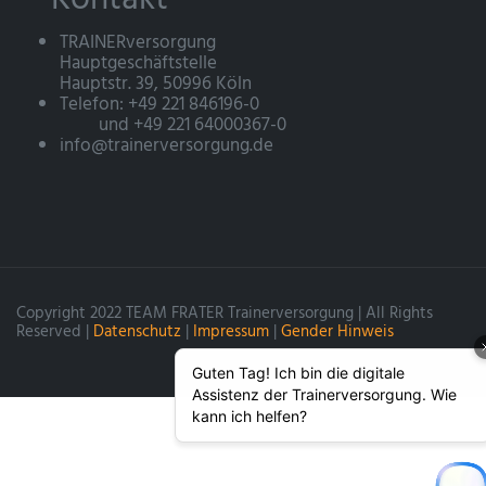
TRAINERversorgung
Hauptgeschäftstelle
Hauptstr. 39, 50996 Köln
Telefon: +49 221 846196-0
und +49 221 64000367-0
info@trainerversorgung.de
Copyright 2022 TEAM FRATER Trainerversorgung | All Rights
Reserved |
Datenschutz
|
Impressum
|
Gender Hinweis