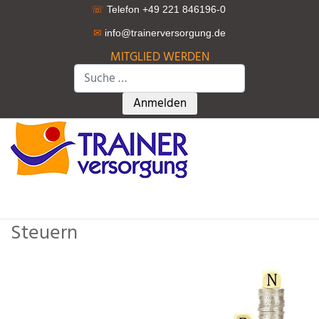
☏
Telefon +49 221 846196-0
✉
info@trainerversorgung.d
e
MITGLIED WERDEN
Suchen
Type 2 or more characters for r
Anmelden
Steuern