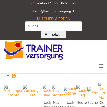
☏
Telefon +49 221 846196-0
✉
info@trainerversorgung.d
e
MITGLIED WERDEN
Suchen
Type 2 or more characters for r
Anmelden
Nach
Nach
Nach
Heute
Suche
Geh