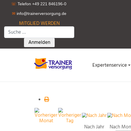
☏
Telefon +49 221 846196-0
✉
info@trainerversorgung.d
e
MITGLIED WERDEN
Suchen
Type 2 or more characters for results.
Anmelden
Expertenservice
Nach Jahr
Nach Mon