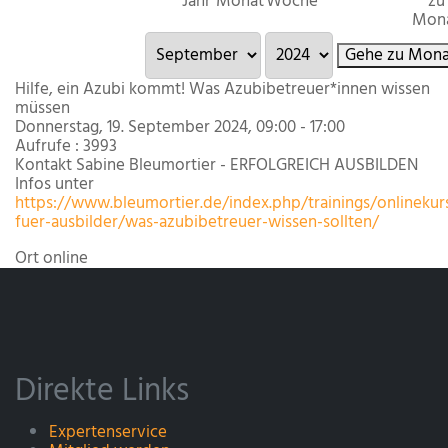
Jahr
Monat
Woche
zu
Mon
Gehe zu Mona
Hilfe, ein Azubi kommt! Was Azubibetreuer*innen wissen
müssen
Donnerstag, 19. September 2024, 09:00 - 17:00
Aufrufe
: 3993
Kontakt
Sabine Bleumortier - ERFOLGREICH AUSBILDEN
Infos unter
https://www.bleumortier.de/index.php/trainings/onlinekur
fuer-ausbilder/was-azubibetreuer-wissen-sollten/
Ort
online
Direkte Links
Expertenservice