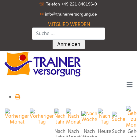
☏
Telefon +49 221 846196-0
✉
info@trainerversorgung.d
e
MITGLIED WERDEN
Suchen
Type 2 or more characters for r
Anmelden
Nach
Nach
Nach
Heute
Suche
Geh