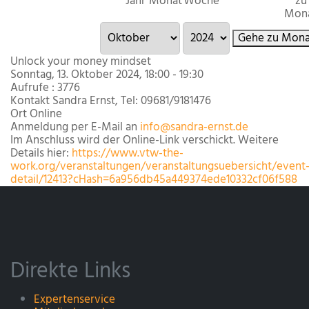
Jahr
Monat
Woche
zu
Mon
Gehe zu Mona
Unlock your money mindset
Sonntag, 13. Oktober 2024, 18:00 - 19:30
Aufrufe
: 3776
Kontakt
Sandra Ernst, Tel: 09681/9181476
Ort
Online
Anmeldung per E-Mail an
info@sandra-ernst.de
Im Anschluss wird der Online-Link verschickt. Weitere
Details hier:
https://www.vtw-the-
work.org/veranstaltungen/veranstaltungsuebersicht/event
detail/12413?cHash=6a956db45a449374ede10332cf06f588
Direkte Links
Expertenservice