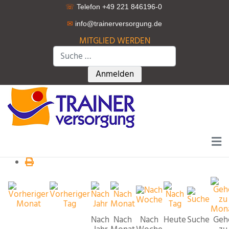
☏
Telefon +49 221 846196-0
✉
info@trainerversorgung.d
e
MITGLIED WERDEN
Suchen
Type 2 or more characters for r
Anmelden
Nach
Nach
Nach
Heute
Suche
Geh