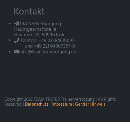
Kontakt
TRAINERversorgung
Hauptgeschäftstelle
Hauptstr. 39, 50996 Köln
Telefon: +49 221 846196-0
und +49 221 64000367-0
info@trainerversorgung.de
Copyright 2022 TEAM FRATER Trainerversorgung | All Rights
Reserved |
Datenschutz
|
Impressum
|
Gender Hinweis