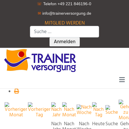
☏
Telefon +49 221 846196-0
✉
info@trainerversorgung.d
e
MITGLIED WERDEN
Suchen
Type 2 or more characters for r
Anmelden
Nach
Nach
Nach
Heute
Suche
Geh