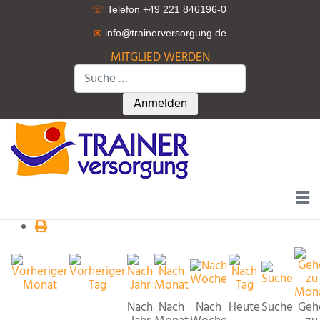
☏
Telefon +49 221 846196-0
✉
info@trainerversorgung.d
e
MITGLIED WERDEN
Suchen
Type 2 or more characters for r
Anmelden
Nach
Nach
Nach
Heute
Suche
Geh