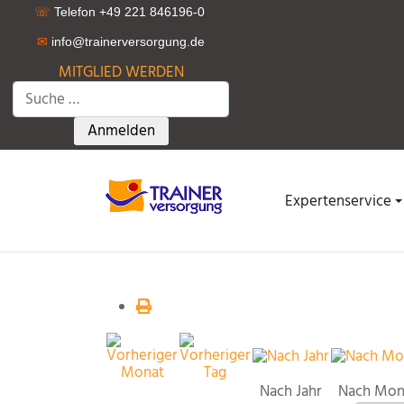
☏
Telefon +49 221 846196-0
✉
info@trainerversorgung.d
e
MITGLIED WERDEN
Suchen
Type 2 or more characters for results.
Anmelden
Expertenservice
Nach Jahr
Nach Mon