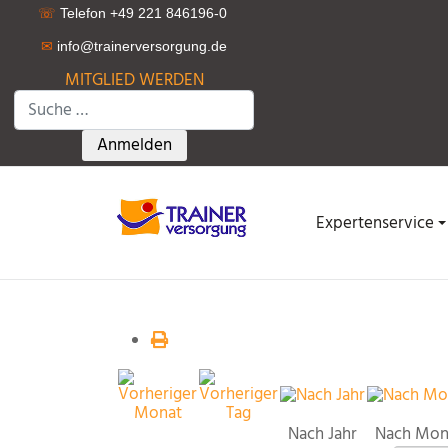
☏
Telefon +49 221 846196-0
✉
info@trainerversorgung.d
e
MITGLIED WERDEN
Suchen
Type 2 or more characters for results.
Anmelden
Expertenservice
Nach Jahr
Nach Mon