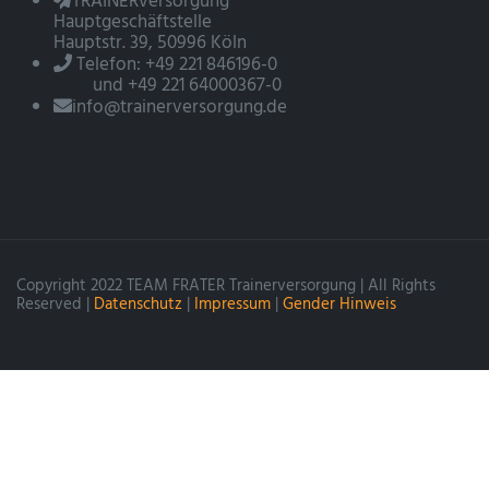
TRAINERversorgung
Hauptgeschäftstelle
Hauptstr. 39, 50996 Köln
Telefon: +49 221 846196-0
und +49 221 64000367-0
info@trainerversorgung.de
Copyright 2022 TEAM FRATER Trainerversorgung | All Rights
Reserved |
Datenschutz
|
Impressum
|
Gender Hinweis