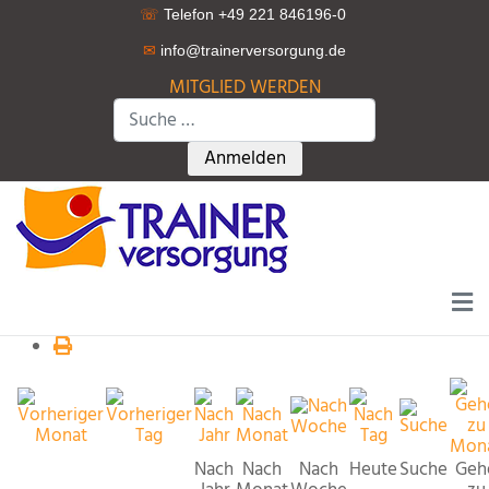
☏
Telefon +49 221 846196-0
✉
info@trainerversorgung.d
e
MITGLIED WERDEN
Suchen
Type 2 or more characters for r
Anmelden
Nach
Nach
Nach
Heute
Suche
Geh