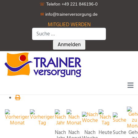
☏
Telefon +49 221 846196-0
✉
info@trainerversorgung.d
e
MITGLIED WERDEN
Suchen
Type 2 or more characters for r
Anmelden
Nach
Nach
Nach
Heute
Suche
Geh