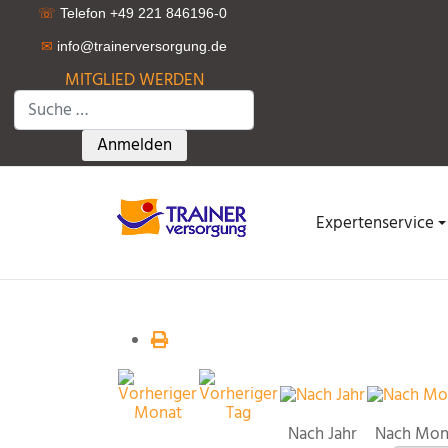
☏
Telefon +49 221 846196-0
✉
info@trainerversorgung.d
e
MITGLIED WERDEN
Suchen
Type 2 or more characters for results.
Anmelden
Expertenservice
Nach Jahr
Nach Mon