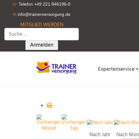
☏
Telefon +49 221 846196-0
✉
info@trainerversorgung.d
e
MITGLIED WERDEN
Suchen
Type 2 or more characters for results.
Anmelden
Expertenservice
Nach Jahr
Nach Mon