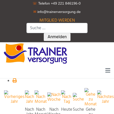
☏
Telefon +49 221 846196-0
✉
info@trainerversorgung.d
e
MITGLIED WERDEN
Suchen
Type 2 or more characters for r
Anmelden
Nach
Nach
Nach
Heute
Suche
Gehe