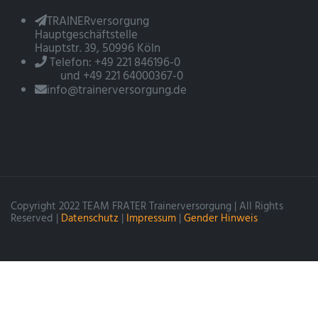
TRAINERversorgung
Hauptgeschäftstelle
Hauptstr. 39, 50996 Köln
Telefon: +49 221 846196-0
und +49 221 64000367-0
info@trainerversorgung.de
Copyright 2022 TEAM FRATER Trainerversorgung | All Rights
Reserved |
Datenschutz
|
Impressum
|
Gender Hinweis