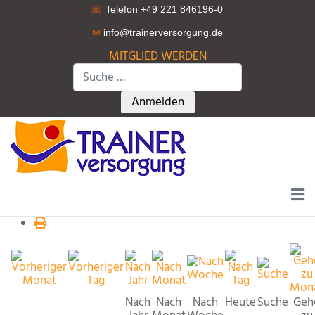
☏
Telefon +49 221 846196-0
✉
info@trainerversorgung.d
e
MITGLIED WERDEN
Suchen
Type 2 or more characters for r
Anmelden
Nach
Nach
Nach
Heute
Suche
Geh