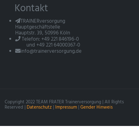
Kontakt
TRAINERversorgung
Hauptgeschäftstelle
Hauptstr. 39, 50996 Köln
Telefon: +49 221 846196-0
und +49 221 64000367-0
info@trainerversorgung.de
Copyright 2022 TEAM FRATER Trainerversorgung | All Rights
Reserved |
Datenschutz
|
Impressum
|
Gender Hinweis