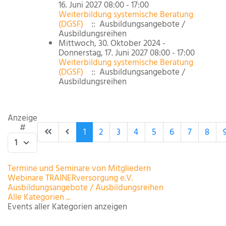
16. Juni 2027 08:00 - 17:00
Weiterbildung systemische Beratung
(DGSF)
:: Ausbildungsangebote /
Ausbildungsreihen
Mittwoch, 30. Oktober 2024 -
Donnerstag, 17. Juni 2027 08:00 - 17:00
Weiterbildung systemische Beratung
(DGSF)
:: Ausbildungsangebote /
Ausbildungsreihen
Limite der Paginierungsliste
Anzeige
#
1
2
3
4
5
6
7
8
Termine und Seminare von Mitgliedern
Webinare TRAINERversorgung e.V.
Ausbildungsangebote / Ausbildungsreihen
Alle Kategorien ...
Events aller Kategorien anzeigen