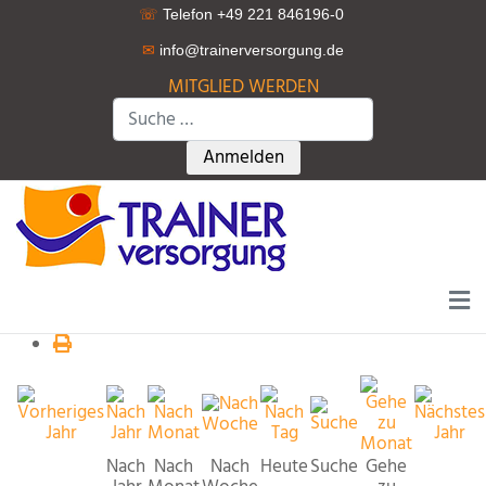
☏
Telefon +49 221 846196-0
✉
info@trainerversorgung.d
e
MITGLIED WERDEN
Suchen
Type 2 or more characters for r
Anmelden
Nach
Nach
Nach
Heute
Suche
Gehe