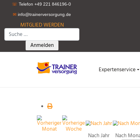
☏
Telefon +49 221 846196-0
✉
info@trainerversorgung.d
e
MITGLIED WERDEN
Suchen
Type 2 or more characters for results.
Anmelden
Expertenservice
Nach Jahr
Nach Mon