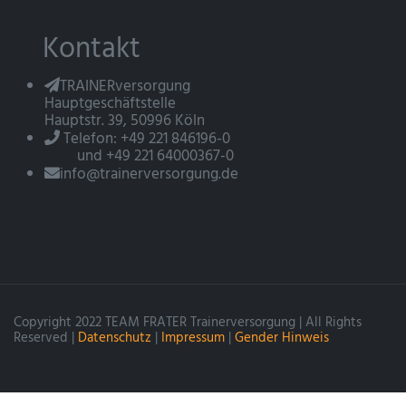
Kontakt
TRAINERversorgung
Hauptgeschäftstelle
Hauptstr. 39, 50996 Köln
Telefon: +49 221 846196-0
und +49 221 64000367-0
info@trainerversorgung.de
Copyright 2022 TEAM FRATER Trainerversorgung | All Rights
Reserved |
Datenschutz
|
Impressum
|
Gender Hinweis