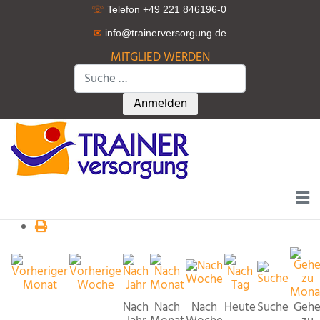
☏
Telefon +49 221 846196-0
✉
info@trainerversorgung.d
e
MITGLIED WERDEN
Suchen
Type 2 or more characters for r
Anmelden
Nach
Nach
Nach
Heute
Suche
Geh