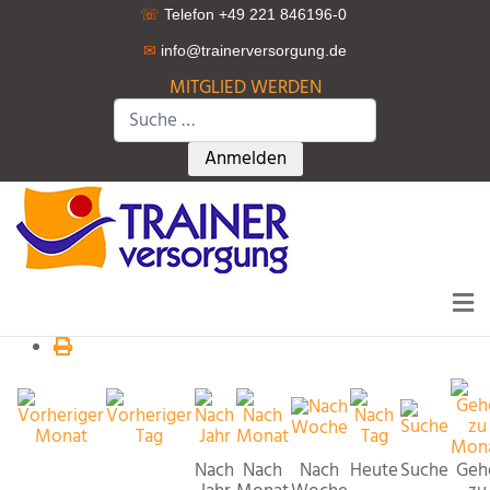
☏
Telefon +49 221 846196-0
✉
info@trainerversorgung.d
e
MITGLIED WERDEN
Suchen
Type 2 or more characters for r
Anmelden
Nach
Nach
Nach
Heute
Suche
Geh