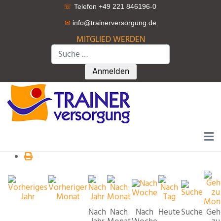
☏
Telefon +49 221 846196-0
✉
info@trainerversorgung.d
e
MITGLIED WERDEN
Suchen
Type 2 or more characters for r
Anmelden
Nach
Nach
Nach
Heute
Suche
Geh