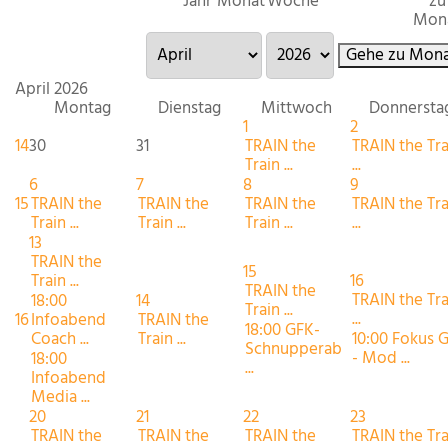
Jahr
Monat
Woche
zu
Mon
Gehe zu Mona
April 2026
Montag
Dienstag
Mittwoch
Donnersta
1
2
14
30
31
TRAIN the
TRAIN the Tra
Train ...
...
6
7
8
9
15
TRAIN the
TRAIN the
TRAIN the
TRAIN the Tra
Train ...
Train ...
Train ...
...
13
TRAIN the
15
Train ...
16
TRAIN the
TRAIN the Tra
18:00
14
Train ...
...
16
Infoabend
TRAIN the
18:00 GFK-
Coach ...
Train ...
10:00 Fokus 
Schnupperab
- Mod ...
18:00
...
Infoabend
Media ...
20
21
22
23
TRAIN the
TRAIN the
TRAIN the
TRAIN the Tra