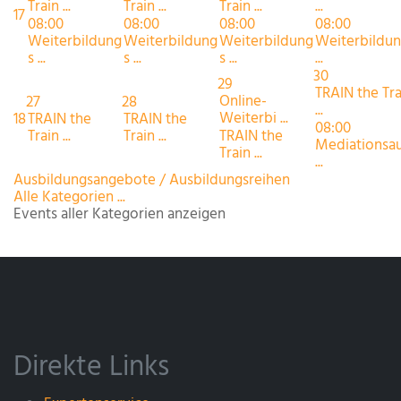
Train ...
Train ...
Train ...
...
17
08:00
08:00
08:00
08:00
Weiterbildung
Weiterbildung
Weiterbildung
Weiterbildun
s ...
s ...
s ...
...
30
29
TRAIN the Tra
Online-
27
28
...
Weiterbi ...
18
TRAIN the
TRAIN the
08:00
Train ...
Train ...
TRAIN the
Mediationsau
Train ...
...
Ausbildungsangebote / Ausbildungsreihen
Alle Kategorien ...
Events aller Kategorien anzeigen
Direkte Links